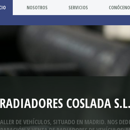
CIO
NOSOTROS
SERVICIOS
CONÓCENO
RADIADORES COSLADA S.L
ALLER DE VEHÍCULOS, SITUADO EN MADRID. NOS DED
EPARACIÓN Y VENTA DE RADIADORES DE VEHÍCULOS;